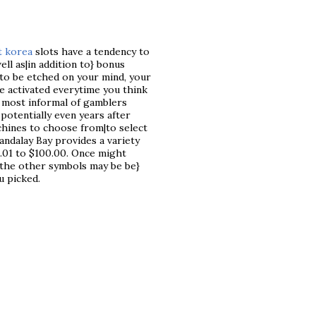
t korea
slots have a tendency to
ll as|in addition to} bonus
to be etched on your mind, your
 activated everytime you think
e most informal of gamblers
 potentially even years after
chines to choose from|to select
andalay Bay provides a variety
0.01 to $100.00. Once might
l the other symbols may be be}
u picked.