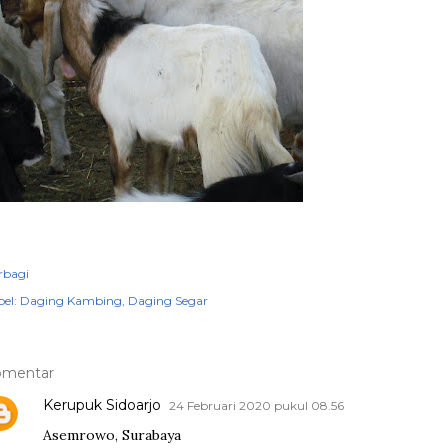
rbagi
el:
Daging Kambing
Daging Segar
omentar
Kerupuk Sidoarjo
24 Februari 2020 pukul 08.56
Asemrowo, Surabaya