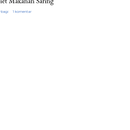
iet Makanan Saring
rbagi
1 komentar