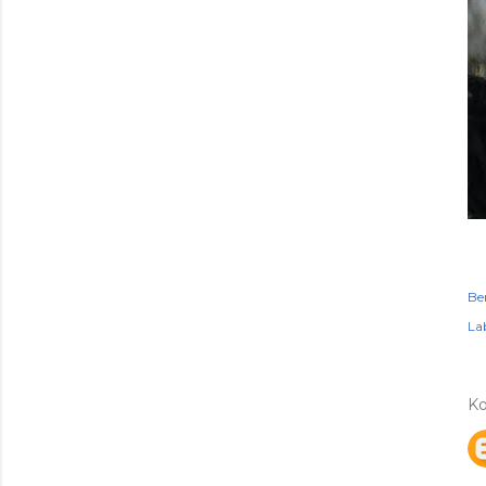
Be
Lab
K