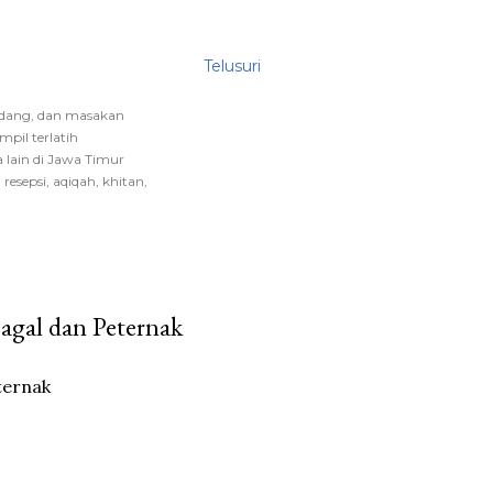
Telusuri
endang, dan masakan
mpil terlatih
 lain di Jawa Timur
esepsi, aqiqah, khitan,
agal dan Peternak
ternak