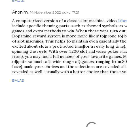
BALAS
Anonim
14 November 2022 pukul 17.21
A computerized version of a classic slot machine, video
1xbe
include specific theming parts, such as themed symbols, as we
games and extra methods to win. When these wins turn out 
Dopamine reward system is more more likely to|prone to} be
of slot machines. This helps to maintain even essentially th
excited about slots a protracted time|for a really long time},
spinning the reels. With over 1,200 slot and video poker ma
from}, you may find a full number of your favourite games. M
of|quite so much of|a wide range of} games, ranging from $
have} made your choices and the selections are revealed, al
revealed as well - usually with a better choice than those yo
BALAS