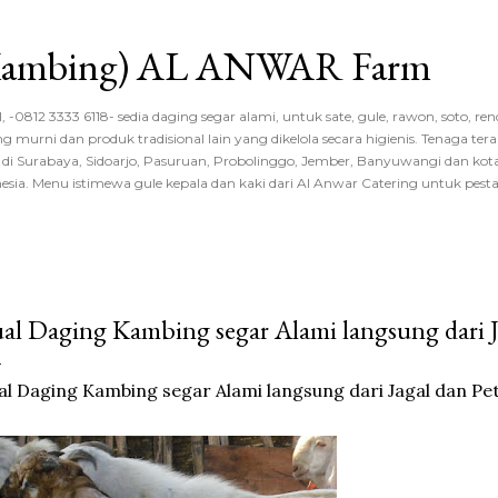
Langsung ke konten utama
 Kambing) AL ANWAR Farm
 -0812 3333 6118- sedia daging segar alami, untuk sate, gule, rawon, soto, r
ng murni dan produk tradisional lain yang dikelola secara higienis. Tenaga tera
di Surabaya, Sidoarjo, Pasuruan, Probolinggo, Jember, Banyuwangi dan kota
esia. Menu istimewa gule kepala dan kaki dari Al Anwar Catering untuk pesta r
ual Daging Kambing segar Alami langsung dari J
al Daging Kambing segar Alami langsung dari Jagal dan Pe