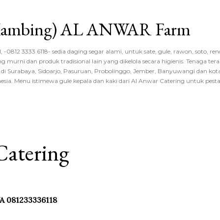
Langsung ke konten utama
 Kambing) AL ANWAR Farm
 -0812 3333 6118- sedia daging segar alami, untuk sate, gule, rawon, soto, r
ng murni dan produk tradisional lain yang dikelola secara higienis. Tenaga tera
di Surabaya, Sidoarjo, Pasuruan, Probolinggo, Jember, Banyuwangi dan kota
esia. Menu istimewa gule kepala dan kaki dari Al Anwar Catering untuk pesta r
Catering
WA 081233336118