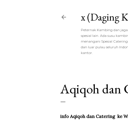
x (Daging
Peternak Kambing dan jagal,
spesial lain. Ada susu kambi
menangani Spesial Catering 
dan luar pulau seluruh Indon
kantor.
Aqiqoh dan 
info Aqiqoh dan Catering ke 