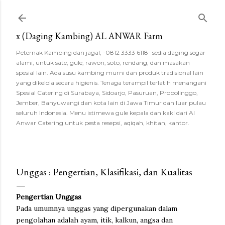
Langsung ke konten utama
x (Daging Kambing) AL ANWAR Farm
Peternak Kambing dan jagal, -0812 3333 6118- sedia daging segar
alami, untuk sate, gule, rawon, soto, rendang, dan masakan
spesial lain. Ada susu kambing murni dan produk tradisional lain
yang dikelola secara higienis. Tenaga terampil terlatih menangani
Spesial Catering di Surabaya, Sidoarjo, Pasuruan, Probolinggo,
Jember, Banyuwangi dan kota lain di Jawa Timur dan luar pulau
seluruh Indonesia. Menu istimewa gule kepala dan kaki dari Al
Anwar Catering untuk pesta resepsi, aqiqah, khitan, kantor.
Unggas : Pengertian, Klasifikasi, dan Kualitas
Pengertian Unggas
Pada umumnya unggas yang dipergunakan dalam
pengolahan adalah ayam, itik, kalkun, angsa dan