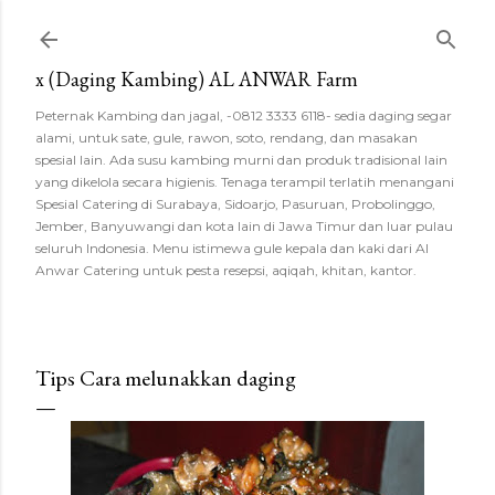
Langsung ke konten utama
x (Daging Kambing) AL ANWAR Farm
Peternak Kambing dan jagal, -0812 3333 6118- sedia daging segar
alami, untuk sate, gule, rawon, soto, rendang, dan masakan
spesial lain. Ada susu kambing murni dan produk tradisional lain
yang dikelola secara higienis. Tenaga terampil terlatih menangani
Spesial Catering di Surabaya, Sidoarjo, Pasuruan, Probolinggo,
Jember, Banyuwangi dan kota lain di Jawa Timur dan luar pulau
seluruh Indonesia. Menu istimewa gule kepala dan kaki dari Al
Anwar Catering untuk pesta resepsi, aqiqah, khitan, kantor.
Tips Cara melunakkan daging