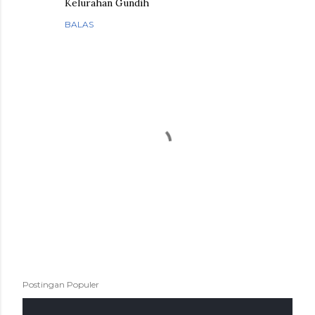
Kelurahan Gundih
BALAS
P
Postingan Populer
o
s